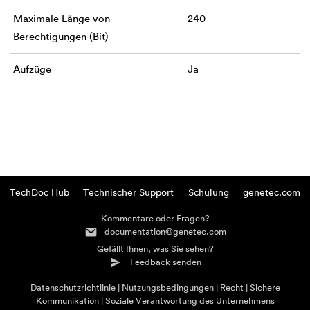
Maximale Länge von
240
Berechtigungen (Bit)
Aufzüge
Ja
TechDoc Hub
Technischer Support
Schulung
genetec.com
Kommentare oder Fragen?
documentation@genetec.com
Gefällt Ihnen, was Sie sehen?
Feedback senden
Datenschutzrichtlinie
Nutzungsbedingungen
Recht
Sichere
Kommunikation
Soziale Verantwortung des Unternehmens