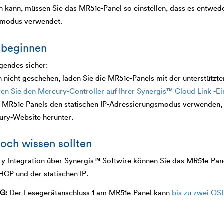
 kann, müssen Sie das MR51e-Panel so einstellen, dass es entwede
smodus verwendet.
 beginnen
lgendes sicher:
h nicht geschehen, laden Sie die MR51e-Panels mit der unterstützt
ren Sie den Mercury-Controller auf Ihrer
Synergis™ Cloud Link
-Ei
 MR51e Panels den statischen IP-Adressierungsmodus verwenden, 
ury-Website herunter.
och wissen sollten
ry-Integration über Synergis™ Softwire können Sie das MR51e-Pa
HCP und der statischen IP.
G:
Der Lesegerätanschluss 1 am MR51e-Panel kann
bis zu zwei OS