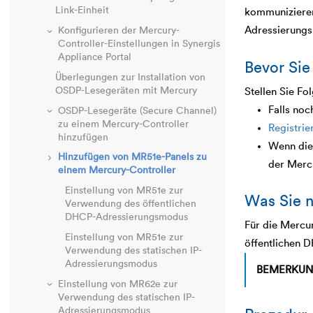
Link
-Einheit
kommunizieren
Adressierung
Konfigurieren der Mercury-
Controller-Einstellungen in
Synergis
Appliance Portal
Bevor Sie
Überlegungen zur Installation von
OSDP-Lesegeräten mit Mercury
Stellen Sie Fo
Falls noc
OSDP-Lesegeräte (Secure Channel)
zu einem Mercury-Controller
Registrie
hinzufügen
Wenn die
Hinzufügen von MR51e-Panels zu
der Merc
einem Mercury-Controller
Einstellung von MR51e zur
Was Sie n
Verwendung des öffentlichen
DHCP-Adressierungsmodus
Für die Mercu
Einstellung von MR51e zur
öffentlichen D
Verwendung des statischen IP-
Adressierungsmodus
BEMERKUN
Einstellung von MR62e zur
Verwendung des statischen IP-
Adressierungsmodus