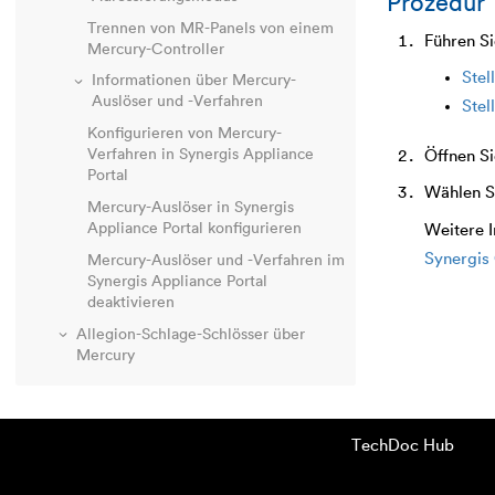
Prozedur
Trennen von MR-Panels von einem
Führen Si
Mercury-Controller
Stel
Informationen über Mercury-
Auslöser und -Verfahren
Stel
Konfigurieren von Mercury-
Verfahren in
Synergis Appliance
Öffnen S
Portal
Wählen Si
Mercury-Auslöser in
Synergis
Appliance Portal
konfigurieren
Weitere I
Synergis 
Mercury-Auslöser und -Verfahren im
Synergis Appliance Portal
deaktivieren
Allegion-Schlage-Schlösser über
Mercury
BEST-Wi-Q-Schlösser über Mercury
SimonsVoss-SmartIntego-Schlösser
über Mercury
TechDoc Hub
SALTO-SALLIS-Funkschlösser