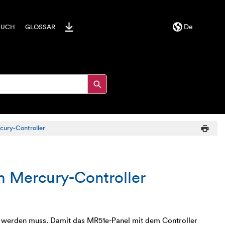
De
BUCH
GLOSSAR
cury-Controller
m Mercury-Controller
rt werden muss. Damit das MR51e-Panel mit dem Controller