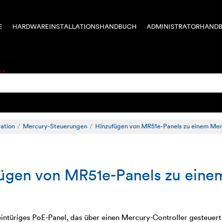
E
HARDWAREINSTALLATIONSHANDBUCH
ADMINISTRATORHAND
ration
Mercury-Steuerungen
Hinzufügen von MR51e-Panels zu einem Mer
ügen von MR51e-Panels zu eine
 eintüriges PoE-Panel, das über einen Mercury-Controller gesteue