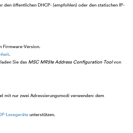
r den öffentlichen DHCP- (empfohlen) oder den statischen IP-
en Firmware-Version.
nheit
.
laden Sie das
MSC MR51e Address Configuration Tool
von
nel mit nur zwei Adressierungsmodi verwenden: dem
DP-Lesegeräte
unterstützen.